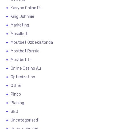
Kasyno Online PL
King Johnnie
Marketing
Masalbet
Mostbet Ozbekistonda
Mostbet Russia
Mostbet Tr
Online Casino Au
Optimization
Other
Pinco
Planing
SEO
Uncategorised
Uncategorized