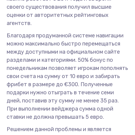
своего существования получил высшие
оценки от авторитетных рейтинговых
агентств.
Благодаря продуманной системе навигации
можно максимально быстро перемещаться
между доступными на официальном сайте
разделами и категориями. 50% бонус по
понедельникам позволяет игрокам пополнять
свои счета на сумму от 10 евро и забирать
фрибет в размере до €300. Полученные
подарки нужно отыграть в течение семи
дней, поставив эту сумму не менее 35 раз.
При выполнении вейджера сумма одной
ставки не должна превышать 5 евро.
Решением данной проблемы и является