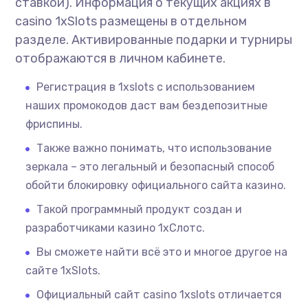
ставкой). Информация о текущих акциях в
casino 1xSlots размещены в отдельном
разделе. Активированные подарки и турниры
отображаются в личном кабинете.
Регистрация в 1xslots с использованием
наших промокодов даст вам бездепозитные
фриспины.
Также важно понимать, что использование
зеркала – это легальный и безопасный способ
обойти блокировку официального сайта казино.
Такой программный продукт создан и
разработчиками казино 1хСлотс.
Вы сможете найти всё это и многое другое на
сайте 1xSlots.
Официальный сайт casino 1xslots отличается