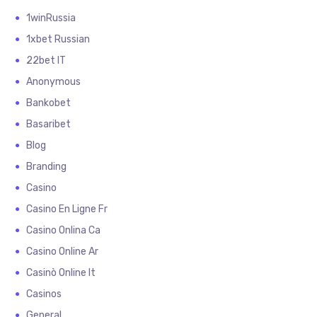
1winRussia
1xbet Russian
22bet IT
Anonymous
Bankobet
Basaribet
Blog
Branding
Casino
Casino En Ligne Fr
Casino Onlina Ca
Casino Online Ar
Casinò Online It
Casinos
General