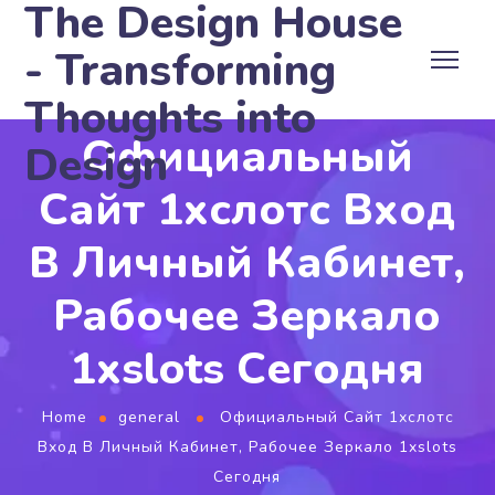
The Design House
- Transforming
Thoughts into
Официальный
Design
Сайт 1хслотс Вход
В Личный Кабинет,
Рабочее Зеркало
1xslots Сегодня
Home
general
Официальный Сайт 1хслотс
Вход В Личный Кабинет, Рабочее Зеркало 1xslots
Сегодня