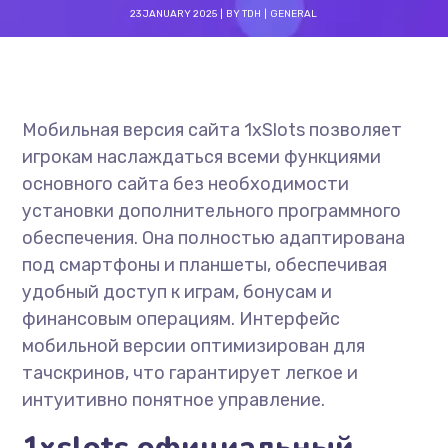
23 JANUARY 2025
BY
TDH
GENERAL
Мобильная версия сайта 1xSlots позволяет
игрокам наслаждаться всеми функциями
основного сайта без необходимости
установки дополнительного программного
обеспечения. Она полностью адаптирована
под смартфоны и планшеты, обеспечивая
удобный доступ к играм, бонусам и
финансовым операциям. Интерфейс
мобильной версии оптимизирован для
тачскринов, что гарантирует легкое и
интуитивно понятное управление.
1xslots официальный