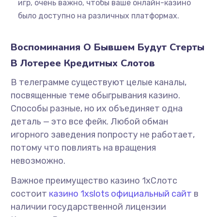
игр, очень важно, чтобы ваше онлайн-казино
было доступно на различных платформах.
Воспоминания О Бывшем Будут Стерты
В Лотерее Кредитных Слотов
В телеграмме существуют целые каналы,
посвященные теме обыгрывания казино.
Способы разные, но их объединяет одна
деталь — это все фейк. Любой обман
игорного заведения попросту не работает,
потому что повлиять на вращения
невозможно.
Важное преимущество казино 1хСлотс
состоит
казино 1xslots официальный сайт
в
наличии государственной лицензии