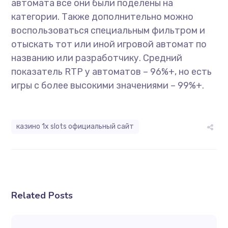
автомата все они были поделены на
категории. Также дополнительно можно
воспользоваться специальным фильтром и
отыскать тот или иной игровой автомат по
названию или разработчику. Средний
показатель RTP у автоматов – 96%+, но есть
игры с более высокими значениями – 99%+.
казино 1x slots официальный сайт
Related Posts