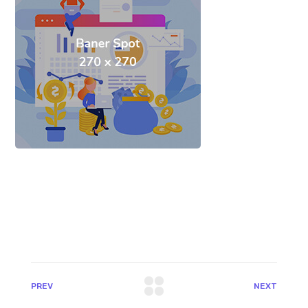
PREV
NEXT