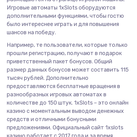
Игровые автоматы 1xSlots оборудуются
дополнительными функциями, чтобы гостю
было интереснее играть и для повышения
шансов на победу.
Например, те пользователи, которые только
прошли регистрацию, получают в подарок
приветственный пакет бонусов. Общий
размер данных бонусов может составить 115
тысяч рублей. Дополнительно
предоставляются бесплатные вращения в
разнообразных игровых автоматах в
количестве до 150 штук. 1xSlots – это онлайн
казино с моментальным выводом денежных
средств и отличными бонусными
предложениями. Официальный сайт 1xslots
казино работает с 2017 года и за время