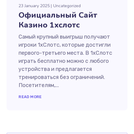
23 January 2025
Uncategorized
Официальный Сайт
Казино 1хслотс
Самый крупный выигрыш получают
игроки 1хСлотс, которые достигли
первого-третьего места. В 1xСлотс
играть бесплатно можно с любого
устройства и предлагается
тренироваться без ограничений.
Посетителям,...
READ MORE