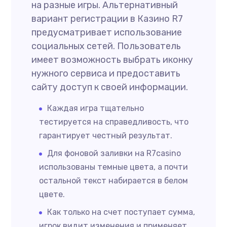
на разные игры. Альтернативный
вариант регистрации в Казино R7
предусматривает использование
социальных сетей. Пользователь
имеет возможность выбрать иконку
нужного сервиса и предоставить
сайту доступ к своей информации.
Каждая игра тщательно
тестируется на справедливость, что
гарантирует честный результат.
Для фоновой заливки на R7casino
использованы темные цвета, а почти
остальной текст набирается в белом
цвете.
Как только на счет поступает сумма,
игрок видит изменения и применяет