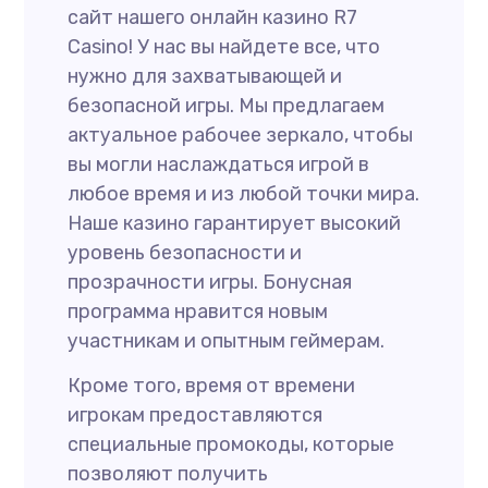
сайт нашего онлайн казино R7
Casino! У нас вы найдете все, что
нужно для захватывающей и
безопасной игры. Мы предлагаем
актуальное рабочее зеркало, чтобы
вы могли наслаждаться игрой в
любое время и из любой точки мира.
Наше казино гарантирует высокий
уровень безопасности и
прозрачности игры. Бонусная
программа нравится новым
участникам и опытным геймерам.
Кроме того, время от времени
игрокам предоставляются
специальные промокоды, которые
позволяют получить