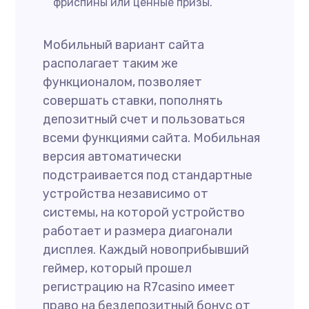
фриспины или ценные призы.
Мобильный вариант сайта
располагает таким же
функционалом, позволяет
совершать ставки, пополнять
депозитный счет и пользоваться
всеми функциями сайта. Мобильная
версия автоматически
подстраивается под стандартные
устройства независимо от
системы, на которой устройство
работает и размера диагонали
дисплея. Каждый новоприбывший
геймер, который прошел
регистрацию на R7casino имеет
право на бездепозитный бонус от