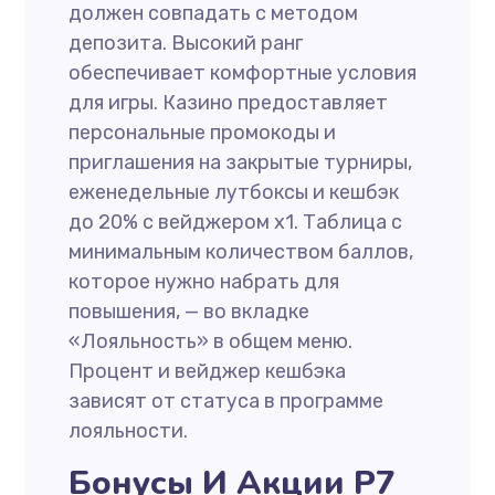
должен совпадать с методом
депозита. Высокий ранг
обеспечивает комфортные условия
для игры. Казино предоставляет
персональные промокоды и
приглашения на закрытые турниры,
еженедельные лутбоксы и кешбэк
до 20% с вейджером х1. Таблица с
минимальным количеством баллов,
которое нужно набрать для
повышения, — во вкладке
«Лояльность» в общем меню.
Процент и вейджер кешбэка
зависят от статуса в программе
лояльности.
Бонусы И Акции Р7