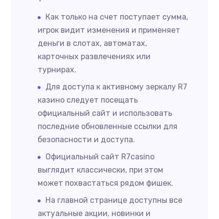
Как только на счет поступает сумма,
игрок видит изменения и применяет
деньги в слотах, автоматах,
карточных развлечениях или
турнирах.
Для доступа к активному зеркалу R7
казино следует посещать
официальный сайт и использовать
последние обновленные ссылки для
безопасности и доступа.
Официальный сайт R7casino
выглядит классически, при этом
может похвастаться рядом фишек.
На главной странице доступны все
актуальные акции, новинки и