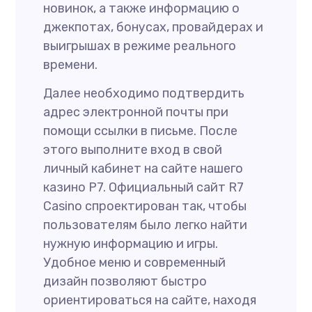
новинок, а также информацию о
джекпотах, бонусах, провайдерах и
выигрышах в режиме реального
времени.
Далее необходимо подтвердить
адрес электронной почты при
помощи ссылки в письме. После
этого выполните вход в свой
личный кабинет на сайте нашего
казино Р7. Официальный сайт R7
Casino спроектирован так, чтобы
пользователям было легко найти
нужную информацию и игры.
Удобное меню и современный
дизайн позволяют быстро
ориентироваться на сайте, находя