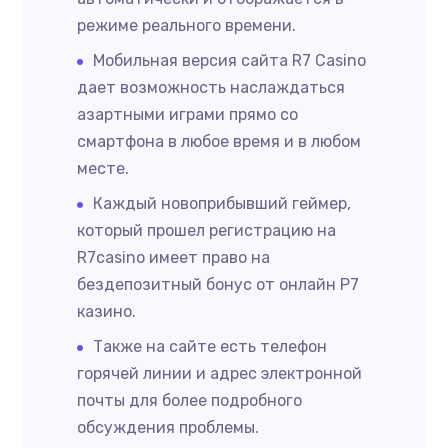
режиме реального времени.
Мобильная версия сайта R7 Casino
дает возможность наслаждаться
азартными играми прямо со
смартфона в любое время и в любом
месте.
Каждый новоприбывший геймер,
который прошел регистрацию на
R7casino имеет право на
бездепозитный бонус от онлайн Р7
казино.
Также на сайте есть телефон
горячей линии и адрес электронной
почты для более подробного
обсуждения проблемы.