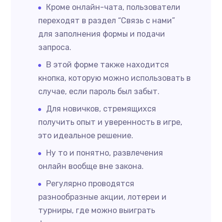
Кроме онлайн-чата, пользователи
переходят в раздел “Связь с нами”
для заполнения формы и подачи
запроса.
В этой форме также находится
кнопка, которую можно использовать в
случае, если пароль был забыт.
Для новичков, стремящихся
получить опыт и уверенность в игре,
это идеальное решение.
Ну то и понятно, развлечения
онлайн вообще вне закона.
Регулярно проводятся
разнообразные акции, лотереи и
турниры, где можно выиграть