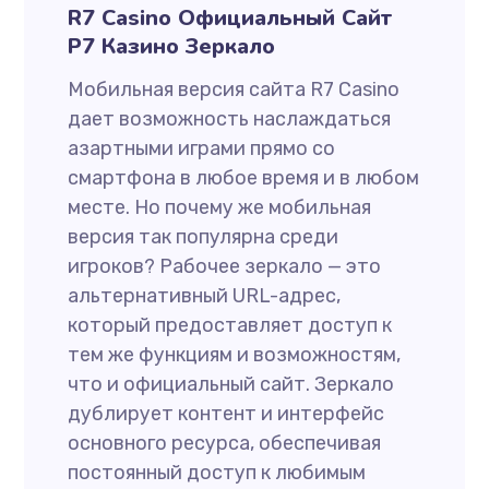
R7 Casino Официальный Сайт
Р7 Казино Зеркало
Мобильная версия сайта R7 Casino
дает возможность наслаждаться
азартными играми прямо со
смартфона в любое время и в любом
месте. Но почему же мобильная
версия так популярна среди
игроков? Рабочее зеркало — это
альтернативный URL-адрес,
который предоставляет доступ к
тем же функциям и возможностям,
что и официальный сайт. Зеркало
дублирует контент и интерфейс
основного ресурса, обеспечивая
постоянный доступ к любимым