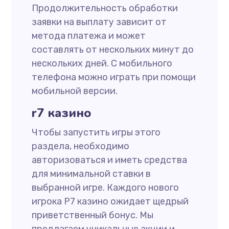
Продолжительность обработки
заявки на выплату зависит от
метода платежа и может
составлять от нескольких минут до
нескольких дней. С мобильного
телефона можно играть при помощи
мобильной версии.
r7 казино
Чтобы запустить игры этого
раздела, необходимо
авторизоваться и иметь средства
для минимальной ставки в
выбранной игре. Каждого нового
игрока Р7 казино ожидает щедрый
приветственный бонус. Мы