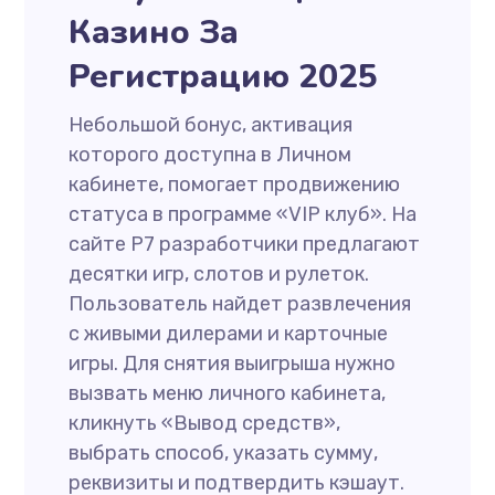
Казино За
Регистрацию 2025
Небольшой бонус, активация
которого доступна в Личном
кабинете, помогает продвижению
статуса в программе «VIP клуб». На
сайте Р7 разработчики предлагают
десятки игр, слотов и рулеток.
Пользователь найдет развлечения
с живыми дилерами и карточные
игры. Для снятия выигрыша нужно
вызвать меню личного кабинета,
кликнуть «Вывод средств»,
выбрать способ, указать сумму,
реквизиты и подтвердить кэшаут.