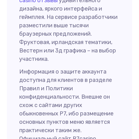
casino отзывы
удивительного
дизайна, яркого интерфейса и
геймплея. На сервисе разработчики
разместили выше тысячи
браузерных предложений.
Фруктовая, ирландская тематики,
Вестерн или 3д графика – на выбор
участника.
Информация о защите аккаунта
доступна для клиентов в разделе
Правил и Политики
конфиденциальности. Внешне он
схож с сайтами других
обыкновенных Р7, ибо размещение
основных пунктов меню является
практически таким же.
Официальный сайт R7casino