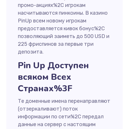
промо-акциях%2C игрокам
насчитываются пинкоины. В казино
PinUp всем новому игрокам
предоставляется кивок бонус%2C
позволяющий заиметь до 500 USD и
225 фриспинов за первые три
депозита.
Pin Up Доступен
всяком Всех
Странах%3F
Те доменные имена перенаправляют
(отзеркаливают) поток
информации по сети%2C передал
данные на сервер с настоящим