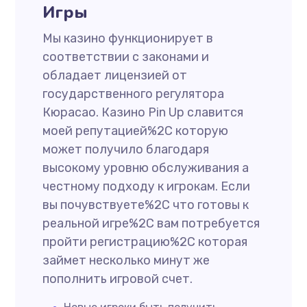
Игры
Мы казино функционирует в
соответствии с законами и
обладает лицензией от
государственного регулятора
Кюрасао. Казино Pin Up славится
моей репутацией%2C которую
может получило благодаря
высокому уровню обслуживания а
честному подходу к игрокам. Если
вы почувствуете%2C что готовы к
реальной игре%2C вам потребуется
пройти регистрацию%2C которая
займет несколько минут же
пополнить игровой счет.