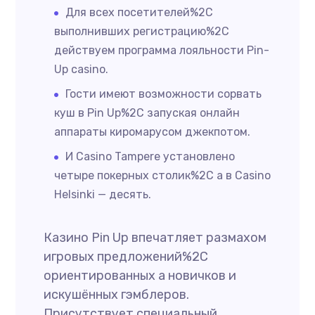
Для всех посетителей%2C
выполнивших регистрацию%2C
действуем программа лояльности Pin-
Up casino.
Гости имеют возможности сорвать
куш в Pin Up%2C запуская онлайн
аппараты киромарусом джекпотом.
И Casino Tampere установлено
четыре покерных столик%2C а в Casino
Helsinki — десять.
Казино Pin Up впечатляет размахом
игровых предложений%2C
ориентированных а новичков и
искушённых гэмблеров.
Присутствует специальный