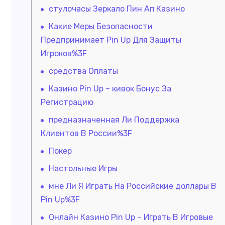
стулочасы Зеркало Пин Ап Казино
Какие Меры Безопасности
Предпринимает Pin Up Для Защиты
Игроков%3F
средства Оплаты
Казино Pin Up – кивок Бонус За
Регистрацию
предназначенная Ли Поддержка
Клиентов В России%3F
Покер
Настольные Игры
мне Ли Я Играть На Российские доллары В
Pin Up%3F
Онлайн Казино Pin Up – Играть В Игровые