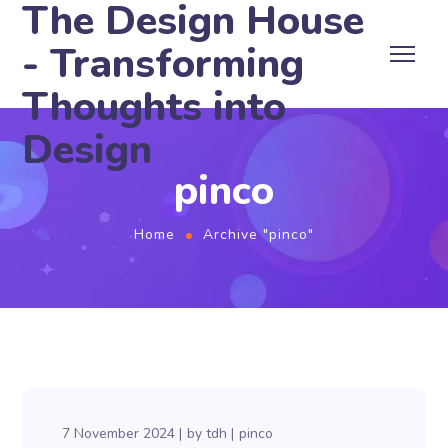
The Design House
- Transforming
Thoughts into
Design
pinco
Home
Archive "pinco"
7 November 2024
by
tdh
pinco