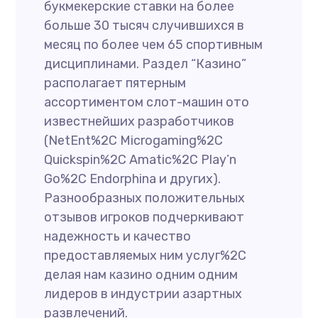
букмекерские ставки на более
больше 30 тысяч случившихся в
месяц по более чем 65 спортивным
дисциплинами. Раздел “Казино”
располагает пятерным
ассортиментом слот-машин ото
известнейших разработчиков
(NetEnt%2C Microgaming%2C
Quickspin%2C Amatic%2C Play’n
Go%2C Endorphina и других).
Разнообразных положительных
отзывов игроков подчеркивают
надежность и качество
предоставляемых ним услуг%2C
делая нам казино одним одним
лидеров в индустрии азартных
развлечений.