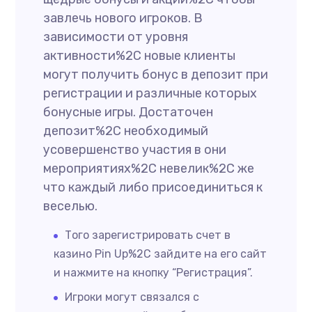
завлечь нового игроков. В
зависимости от уровня
активности%2C новые клиенты
могут получить бонус в депозит при
регистрации и различные которых
бонусные игры. Достаточен
депозит%2C необходимый
усовершенство участия в они
мероприятиях%2C невелик%2C же
что каждый либо присоединиться к
веселью.
Того зарегистрировать счет в
казино Pin Up%2C зайдите на его сайт
и нажмите на кнопку “Регистрация”.
Игроки могут связался с