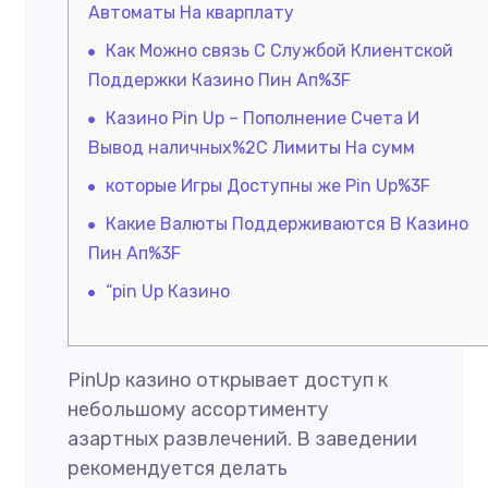
Автоматы На кварплату
Как Можно связь С Службой Клиентской
Поддержки Казино Пин Ап%3F
Казино Pin Up – Пополнение Счета И
Вывод наличных%2C Лимиты На сумм
которые Игры Доступны же Pin Up%3F
Какие Валюты Поддерживаются В Казино
Пин Ап%3F
“pin Up Казино
PinUp казино открывает доступ к
небольшому ассортименту
азартных развлечений. В заведении
рекомендуется делать