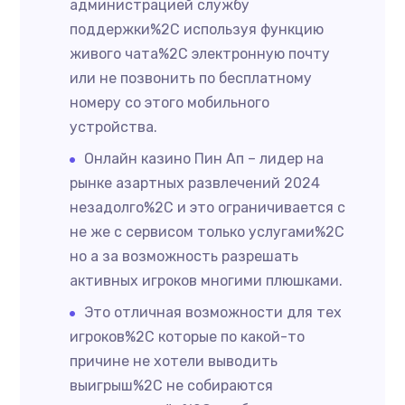
администрацией службу
поддержки%2C используя функцию
живого чата%2C электронную почту
или не позвонить по бесплатному
номеру со этого мобильного
устройства.
Онлайн казино Пин Ап – лидер на
рынке азартных развлечений 2024
незадолго%2C и это ограничивается с
не же с сервисом только услугами%2C
но а за возможность разрешать
активных игроков многими плюшками.
Это отличная возможности для тех
игроков%2C которые по какой-то
причине не хотели выводить
выигрыш%2C не собираются