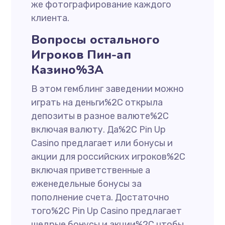
же фотографирование каждого
клиента.
Вопросы остального
Игроков Пин-ап
Казино%3A
В этом гемблинг заведении можно
играть на деньги%2C открыла
депозиты в разное валюте%2C
включая валюту. Да%2C Pin Up
Casino предлагает или бонусы и
акции для российских игроков%2C
включая приветственные а
еженедельные бонусы за
пополнение счета. Достаточно
того%2C Pin Up Casino предлагает
щедрые бонусы и акции%2C чтобы