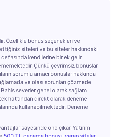
. Özellikle bonus seçenekleri ve
tiğiniz siteleri ve bu siteler hakkındaki
r defasında kendilerine bir ek gelir
istememektedir. Çünkü çevrimsiz bonuslar
oruların sorumlu amacı bonuslar hakkında
i sağlamada ve olası sorunları çözmede
. Bahis severler genel olarak sağlam
estek hattından direkt olarak deneme
nlarında kullanabilmektedir. Deneme
ntajlar sayesinde öne çıkar. Yatırım
de
500 TL deneme bonusu veren siteler