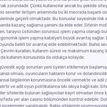
 zorundadır. Çünkü kullanıcılar ancak bu şekilde sitey
his severler iletişim anlamında bu iki mecrada başarılı o
lerinde geçerli olmaktadır. Bu bonuslar sayesinde ris
zamanda kazanç sağlama şansını da elde eder. Sitenin mo
en, tarayıcı üstünden sorunsuz işlem yapma olanağı bulu
gonomik işlem yapma kabiliyeti büyük avantaj sağlar. Ba
yunda belirli bir avantaj elde edebilmektedir. Bahis se
Çevrim kuralları, kullanım süresi ve maksimum kazanç lim
a da kullanım konusunda da oldukça kolaydır.
enlik açığı sorunları yeni üyeleri etkilemeye başlamıştı
sanslı olması, oyuncuların haklarını korur ve dolandırıcılık 
inansal bilgilerinin korunmasına öncelik vermekte ve adil
lirtir ve adil oyun politikalarına sıkı sıkıya bağlı kalır. Sit
er sitelerde bulunan sağlayıcıları kayıt olmadan önce ko
 sayfada yer alan casino bölümünden kontrol edebilir. Do
ncelemeler yapılmalıdır. Bahis sitelerinin promosyonla