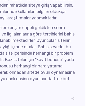
en rahatlıkla siteye giriş yapabilirsin.
mlerinde kullanılan bilgiler oldukça
taylı araştırmalar yapmaktadır.
lere erişim engeli geldikten sonra
e ilgi alanlarına göre tercihlerini bahis
lanabilmektedirler. Oyuncular, sitenin
lığı içinde olurlar. Bahis severler bu
 site içerisinde herhangi bir problem
 Bazı siteler için “kayıt bonusu” yada
bonusu herhangi bir para yatırma
a gerek olmadan sitede oyun oynamasına
ya canlı casino oyunlarında free bet