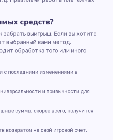
 т.д. Правилами работы платежных
имых средств?
к забрать выигрыш. Если вы хотите
ет выбранный вами метод.
одит обработка того или иного
ии с последними изменениями в
 универсальности и привычности для
шные суммы, скорее всего, получится
в возвратом на свой игровой счет.