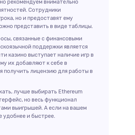
ьно рекомендуем внимательно
иятностей. Сотрудники
рока, но и предоставят ему
ожно представить в виде таблицы.
росы, связанные с финансовыми
сскоязычной поддержки является
и казино выступает наличие игр в
му их добавляют к себе в
я получить лицензию для работы в
жать, лучше выбирать Ethereum
ерфейс, но весь функционал
атами выигрышей. А если на вашем
е удобнее и быстрее.