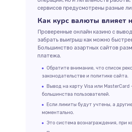
операций, но и легальность работы
сервисов предусмотрены разные лим
Как курс валюты влияет 
Проверенные онлайн казино с вывод
забрать выигрыш как можно быстрее
Большинство азартных сайтов разм
платежа.
Обратите внимание, что список ре
законодательстве и политике сайта.
Вывод на карту Visa или MasterCar
большинства пользователей.
Если лимиты будут учтены, а други
моментально.
Это система вознаграждения, при к