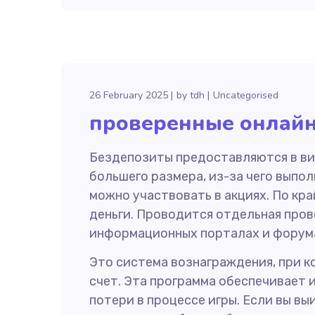
26 February 2025
by
tdh
Uncategorised
проверенные онлайн
Бездепозиты предоставляются в ви
большего размера, из-за чего выпо
можно участвовать в акциях. По кр
деньги. Проводится отдельная пров
информационных порталах и форума
Это система вознаграждения, при к
счет. Эта программа обеспечивает 
потери в процессе игры. Если вы вы