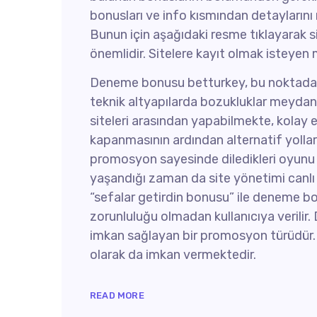
bonusları ve info kısmından detaylarını r
Bunun için aşağıdaki resme tıklayarak si
önemlidir. Sitelere kayıt olmak isteyen 
Deneme bonusu betturkey, bu noktada diğ
teknik altyapılarda bozukluklar meydana g
siteleri arasından yapabilmekte, kolay e
kapanmasının ardından alternatif yollar 
promosyon sayesinde diledikleri oyunu 
yaşandığı zaman da site yönetimi canlı
“sefalar getirdin bonusu” ile deneme 
zorunluluğu olmadan kullanıcıya verili
imkan sağlayan bir promosyon türüdür. 
olarak da imkan vermektedir.
READ MORE