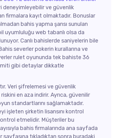
i deneyimleyebilir ve güvenlik
lan firmalara kayıt olmaktadır. Bonuslar
k almadan bahis yapma şansı sunulan
bil uyumluluğu web tabanlı olsa da
nuyor. Canlı bahislerde saniyelerin bile
his severler pokerin kurallarına ve
verler rulet oyununda tek bahiste 36
iti gibi detaylar dikkatle
r. Veri şifrelemesi ve güvenlik
riskini en aza indirir. Ayrıca, güvenilir
 oyun standartlarını sağlamaktadır.
eyi işleten şirketin lisansını kontrol
ntrol etmelidir. Müşteriler bu
layısıyla bahis firmalarında ana sayfada
r sayfasına tıkladıktan sonra buradaki