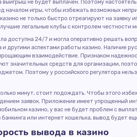
а выигрыш не будет выплачен. Поэтому настоятел
ед началом игры, чтобы избежать возможных непр
азино не только быстро отреагируют на заявку иг
лучшие легальные клубы с контролем честности м
ла доступна 24/7 и могла оперативно решать воп
 и другими аспектами работы казино. Наличие ру
рощающим взаимодействие. Признаком надежност
ют значительных средств для организации, поэто
джетом. Поэтому у российского регулятора нельз
олько минут, стоит подождать. Чтобы этого избе
дением заявок. Приложение имеет упрощенный инт
 мобильном казино, у вас не будет проблем с выпл
банкинга или интернет кошелька, вывод будет ещ
орость вывода в казино