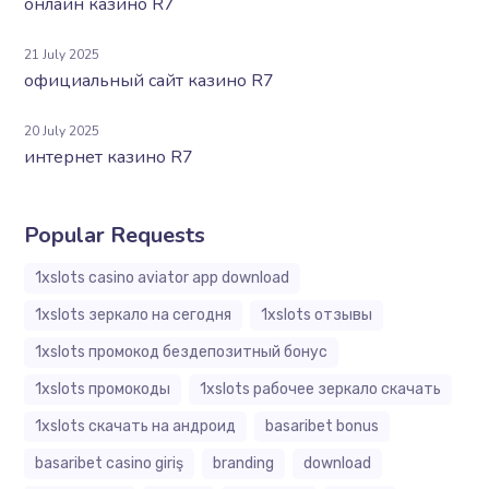
онлайн казино R7
21 July 2025
официальный сайт казино R7
20 July 2025
интернет казино R7
Popular Requests
1xslots casino aviator app download
1xslots зеркало на сегодня
1xslots отзывы
1xslots промокод бездепозитный бонус
1xslots промокоды
1xslots рабочее зеркало скачать
1xslots скачать на андроид
basaribet bonus
basaribet casino giriş
branding
download