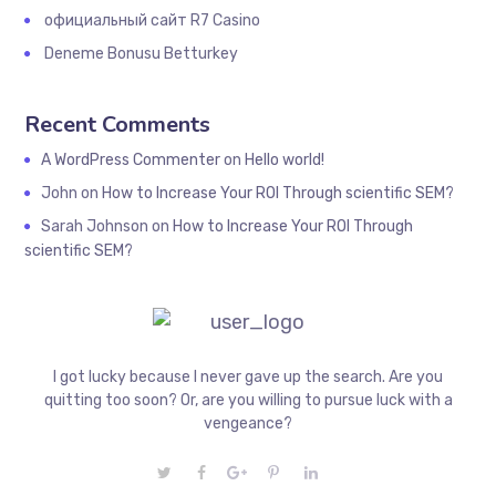
официальный сайт R7 Casino
Deneme Bonusu Betturkey
Recent Comments
A WordPress Commenter
on
Hello world!
John
on
How to Increase Your ROI Through scientific SEM?
Sarah Johnson
on
How to Increase Your ROI Through
scientific SEM?
I got lucky because I never gave up the search. Are you
quitting too soon? Or, are you willing to pursue luck with a
vengeance?