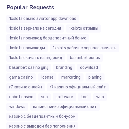
Popular Requests
1xslots casino aviator app download
1xslots зеркало на сегодня
1xslots отзывы
1xslots промокод бездепозитный бонус
1xslots промокоды
1xslots рабочее зеркало скачать
1xslots скачать на андроид
basaribet bonus
basaribet casino giriş
branding
download
gama casino
license
marketing
planing
r7 казино онлайн
r7 казино официальный сайт
riobet casino
seo
software
tool
web
windows
казино пинко официальный сайт
казино с бездепозитным бонусом
казино с выводом без пополнения