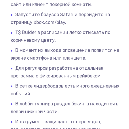
сайт или клиент покерной комнаты.
Запустите браузер Safari и перейдите на
страницу xbox.com/play.
T$ Bulder в расписании легко отыскать по
коричневому цвету.
В момент их выхода оповещение появится на
экране смартфона или планшета.
Для регуляров разработана отдельная
программа с фиксированным рейкбеком.
В сетке лидербордов есть много ежедневных
событий.
В лобби турнира раздел бэкинга находится в
левой нижней части.
Инструмент защищает от переездов,