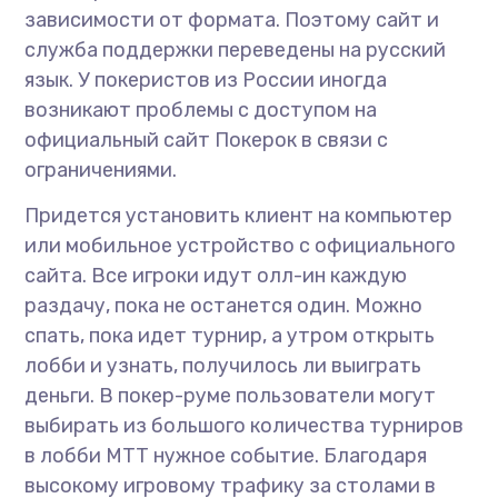
зависимости от формата. Поэтому сайт и
служба поддержки переведены на русский
язык. У покеристов из России иногда
возникают проблемы с доступом на
официальный сайт Покерок в связи с
ограничениями.
Придется установить клиент на компьютер
или мобильное устройство с официального
сайта. Все игроки идут олл-ин каждую
раздачу, пока не останется один. Можно
спать, пока идет турнир, а утром открыть
лобби и узнать, получилось ли выиграть
деньги. В покер-руме пользователи могут
выбирать из большого количества турниров
в лобби МТТ нужное событие. Благодаря
высокому игровому трафику за столами в