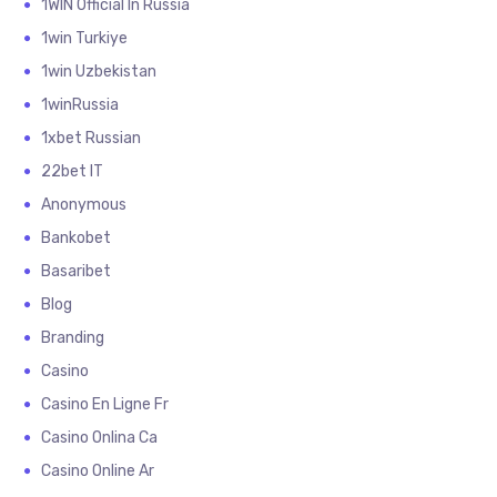
1WIN Official In Russia
1win Turkiye
1win Uzbekistan
1winRussia
1xbet Russian
22bet IT
Anonymous
Bankobet
Basaribet
Blog
Branding
Casino
Casino En Ligne Fr
Casino Onlina Ca
Casino Online Ar