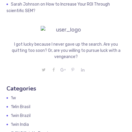
Sarah Johnson
on
How to Increase Your ROI Through
scientific SEM?
I got lucky because I never gave up the search. Are you
quitting too soon? Or, are you willing to pursue luck with a
vengeance?
Categories
1w
1Win Brasil
1win Brazil
1win India