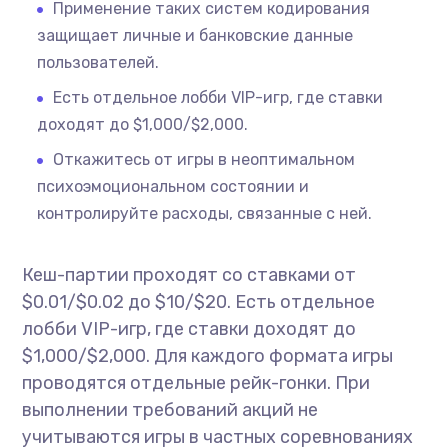
Применение таких систем кодирования
защищает личные и банковские данные
пользователей.
Есть отдельное лобби VIP-игр, где ставки
доходят до $1,000/$2,000.
Откажитесь от игры в неоптимальном
психоэмоциональном состоянии и
контролируйте расходы, связанные с ней.
Кеш-партии проходят со ставками от
$0.01/$0.02 до $10/$20. Есть отдельное
лобби VIP-игр, где ставки доходят до
$1,000/$2,000. Для каждого формата игры
проводятся отдельные рейк-гонки. При
выполнении требований акций не
учитываются игры в частных соревнованиях