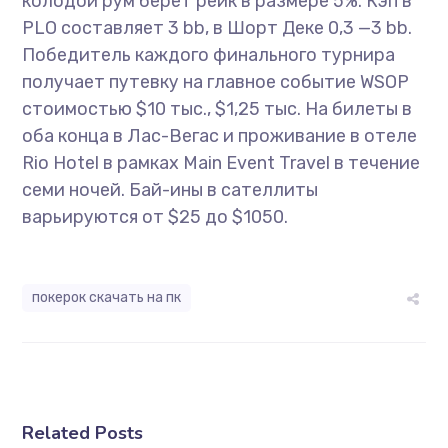
колодой рум берет рейк в размере 5%. Кэп в
PLO составляет 3 bb, в Шорт Деке 0,3 —3 bb.
Победитель каждого финального турнира
получает путевку на главное событие WSOP
стоимостью $10 тыс., $1,25 тыс. На билеты в
оба конца в Лас-Вегас и проживание в отеле
Rio Hotel в рамках Main Event Travel в течение
семи ночей. Бай-ины в сателлиты
варьируются от $25 до $1050.
покерок скачать на пк
Related Posts