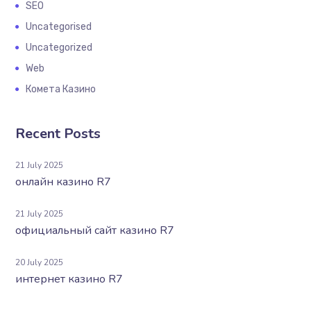
SEO
Uncategorised
Uncategorized
Web
Комета Казино
Recent Posts
21 July 2025
онлайн казино R7
21 July 2025
официальный сайт казино R7
20 July 2025
интернет казино R7