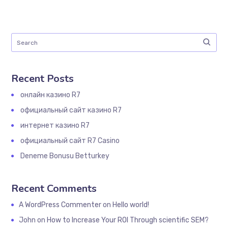
Recent Posts
онлайн казино R7
официальный сайт казино R7
интернет казино R7
официальный сайт R7 Casino
Deneme Bonusu Betturkey
Recent Comments
A WordPress Commenter
on
Hello world!
John
on
How to Increase Your ROI Through scientific SEM?