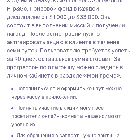
Холдем и Омаху, в All-In or Fold, Spin&Gold и
Flip&Go. Призовой фонд в каждой
дисциплине от $1,000 до $33,000. Она
состоит в выполнении миссий и получении
наград. После регистрации нужно
активировать акцию в клиенте в течение
семи суток. Пользователю требуется успеть
за 90 дней, оставшаяся сумма сгорает. За
прогрессом по отыгрышу можно следить в
личном кабинете в разделе «Мои промо».
Пополнить счет и оформить кешаут можно
через кассу в приложении.
Принять участие в акции могут все
посетители онлайн-комнаты независимо от
уровня их …
Для обращения в саппорт нужно войти на