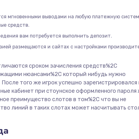
тся мгновенными выводами на любую платежную систе
ые средств.
ведения вам потребуется выполнить депозит.
зией размещаются и сайтах с настройками производите
тличаются сроком зачисления средств%2C
ежащими нюансами%2C который нибудь нужно
 После того же игрок успешно зарегистрировался 
ные кабинет при стоунское оформленного пароля
жное преимущество слотов в том%2C что вы не
тво линий в таких слотах может насчитывать сто
да