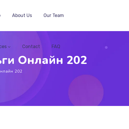
e
About Us
Our Team
ces
Contact
FAQ
ги Онлайн 202
нлайн 202