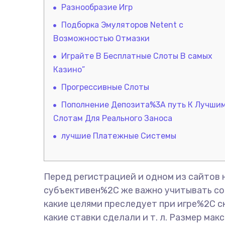
Разнообразие Игр
Подборка Эмуляторов Netent с
Возможностью Отмазки
Играйте В Бесплатные Слоты В самых
Казино”
Прогрессивные Слоты
Пополнение Депозита%3A путь К Лучши
Слотам Для Реального Заноса
лучшие Платежные Системы
Перед регистрацией и одном из сайтов 
субъективен%2C же важно учитывать со
какие целями преследует при игре%2C с
какие ставки сделали и т. л. Размер ма