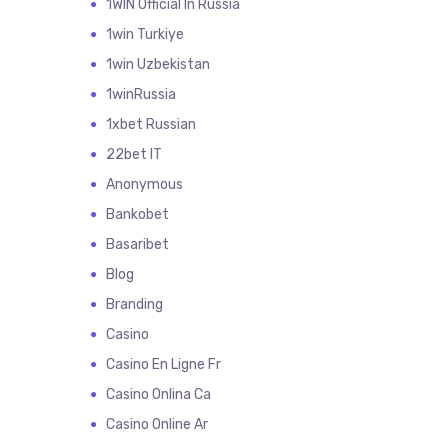
1WIN Official In Russia
1win Turkiye
1win Uzbekistan
1winRussia
1xbet Russian
22bet IT
Anonymous
Bankobet
Basaribet
Blog
Branding
Casino
Casino En Ligne Fr
Casino Onlina Ca
Casino Online Ar