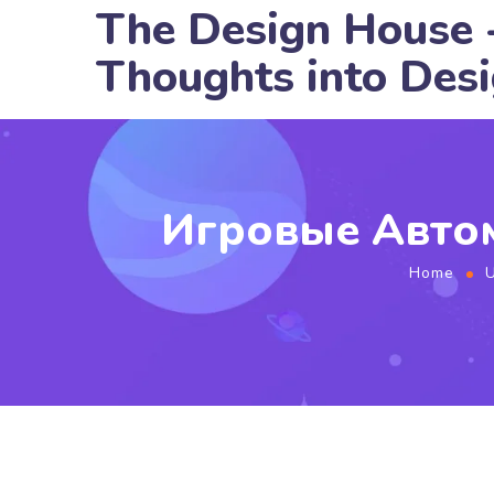
The Design House 
Thoughts into Des
Игровые Авто
Home
U