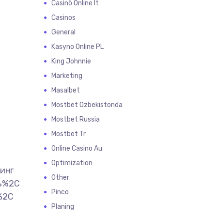
Casinò Online It
Casinos
General
Kasyno Online PL
King Johnnie
Marketing
Masalbet
Mostbet Ozbekistonda
Mostbet Russia
Mostbet Tr
Online Casino Au
Optimization
инг
Other
ть%2C
Pinco
%2C
Planing