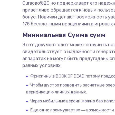
Curacao%2C но подчеркивает его надежн
приветливо обращается к новым пользо
бонус. Новички делают возможность ув
175 бесплатными вращениями в игровых
Минимальная Сумма сумм
Этот документ слот может получить по
свидетельствует о надежности генерато
аппаратах не могут быть предугаданы с
равных условиях.
Фриспины в BOOK OF DEAD потому предос
Чтобы шустро проводить расчетные опе
верификацию личных данных.
Через мобильные версии можно без попо
Еще одно преимущество ― возможности 