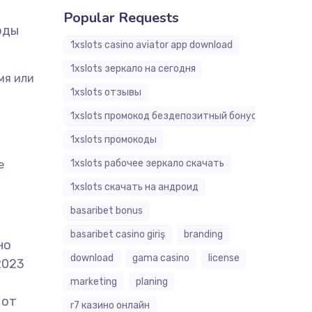
Popular Requests
оды
1xslots casino aviator app download
1xslots зеркало на сегодня
мя или
1xslots отзывы
1xslots промокод бездепозитный бонус
а
1xslots промокоды
1xslots рабочее зеркало скачать
е
1xslots скачать на андроид
basaribet bonus
basaribet casino giriş
branding
но
download
gama casino
license
2023
marketing
planing
 от
r7 казино онлайн