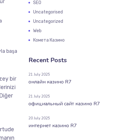
tür
SEO
Uncategorised
a
Uncategorized
Web
Комета Казино
yla başa
Recent Posts
21 July 2025
zey bir
онлайн казино R7
erinizi
 Diğer
21 July 2025
официальный сайт казино R7
20 July 2025
интернет казино R7
irtude
rmanın