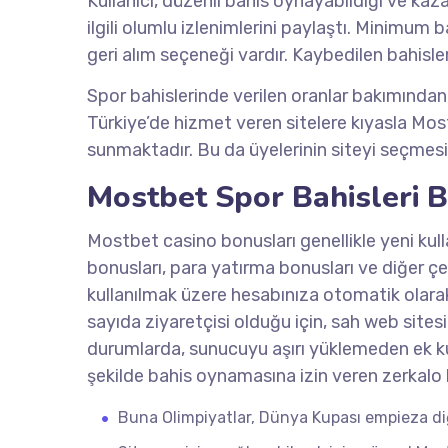
Kullanıcı, düzenli bahis oynayabildiği ve ka
ilgili olumlu izlenimlerini paylaştı. Minimum
geri alım seçeneği vardır. Kaybedilen bahisler
Spor bahislerinde verilen oranlar bakımında
Türkiye’de hizmet veren sitelere kıyasla Mo
sunmaktadır. Bu da üyelerinin siteyi seçmes
Mostbet Spor Bahisleri B
Mostbet casino bonusları genellikle yeni kull
bonusları, para yatırma bonusları ve diğer çeş
kullanılmak üzere hesabınıza otomatik olarak
sayıda ziyaretçisi olduğu için, sah web sitesi
durumlarda, sunucuyu aşırı yüklemeden ek ku
şekilde bahis oynamasına izin veren zerkalo 
Buna Olimpiyatlar, Dünya Kupası empieza diğ