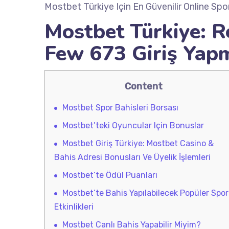
Mostbet Türkiye Için En Güvenilir Online Sp
Mostbet Türkiye: R
Few 673 Giriş Yap
Content
Mostbet Spor Bahisleri Borsası
Mostbet’teki Oyuncular Için Bonuslar
Mostbet Giriş Türkiye: Mostbet Casino &
Bahis Adresi Bonusları Ve Üyelik İşlemleri
Mostbet’te Ödül Puanları
Mostbet’te Bahis Yapılabilecek Popüler Spor
Etkinlikleri
Mostbet Canlı Bahis Yapabilir Miyim?