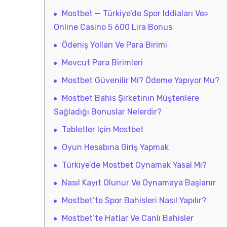
Mostbet — Türkiye’de Spor Iddiaları Veə
Online Casino 5 600 Lira Bonus
Ödeniş Yolları Ve Para Birimi
Mevcut Para Birimleri
Mostbet Güvenilir Mi? Ödeme Yapıyor Mu?
Mostbet Bahis Şirketinin Müşterilere
Sağladığı Bonuslar Nelerdir?
Tabletler Için Mostbet
Oyun Hesabına Giriş Yapmak
Türkiye’de Mostbet Oynamak Yasal Mı?
Nasıl Kayıt Olunur Ve Oynamaya Başlanır
Mostbet’te Spor Bahisleri Nasıl Yapılır?
Mostbet’te Hatlar Ve Canlı Bahisler