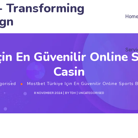
- Transforming
ign
Hom
Servi
çin En Güvenilir Online 
Casin
gorised
Mostbet Türkiye Için En Güvenilir Online Sports 
8 NOVEMBER 2024
BY
TDH
UNCATEGORISED