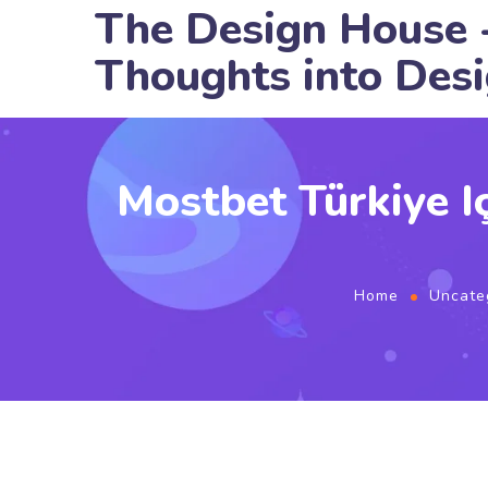
The Design House 
Thoughts into Des
Mostbet Türkiye I
Home
Uncate