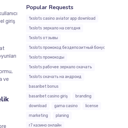
Popular Requests
ullanıcı
1xslots casino aviator app download
l giriş
i
1xslots зеркало на сегодня
1xslots отзывы
at
1xslots промокод бездепозитный бонус
yunları
1xslots промокоды
1xslots рабочее зеркало скачать
formu,
1xslots скачать на андроид
a ve
basaribet bonus
basaribet casino giriş
branding
lik
download
gama casino
license
marketing
planing
r7 казино онлайн
bre