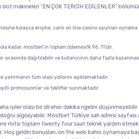
iyi slot makineleri “EN ÇOK TERCİH EDİLENLER” bölüm
adresine kolayca erişme, canlı on line casino oyunları oynama
.
la kadar, mostbet’in toplam ödemesi% 96. 11’dir.
ler sırasında dağıtılabilir ve kullanıcının daha fazla kazanma
de yatırmanın tüm olası yollarını açıklamaktadır.
eşitli promosyonlar ve teklifler sunmaktadır.
iyiler olası bir dil eher dakika ngelini düşünmeyebilir
oğru algılayabilir. Mostbet Türkiye sah adresi sayfası 
ilere mitsi toplam twenty four saat teknik yardım etmek
r. Hoş geldin bonusları, on the web bahis oynamaya b