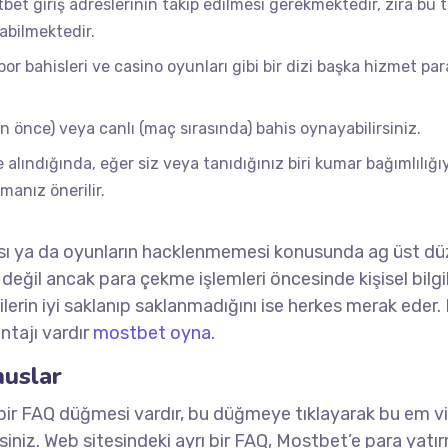
bet giriş adreslerinin takip edilmesi gerekmektedir, zira bu 
labilmektedir.
por bahisleri ve casino oyunları gibi bir dizi başka hizmet par
 önce) veya canlı (maç sırasında) bahis oynayabilirsiniz.
alındığında, eğer siz veya tanıdığınız biri kumar bağımlılığı
manız önerilir.
ması ya da oyunların hacklenmemesi konusunda ag üst dü
eğil ancak para çekme işlemleri öncesinde kişisel bilgil
ilerin iyi saklanıp saklanmadığını ise herkes merak eder.
ntajı vardır
mostbet oyna
.
nuslar
bir FAQ düğmesi vardır, bu düğmeye tıklayarak bu em v
siniz. Web sitesindeki ayrı bir FAQ, Mostbet’e para yatı