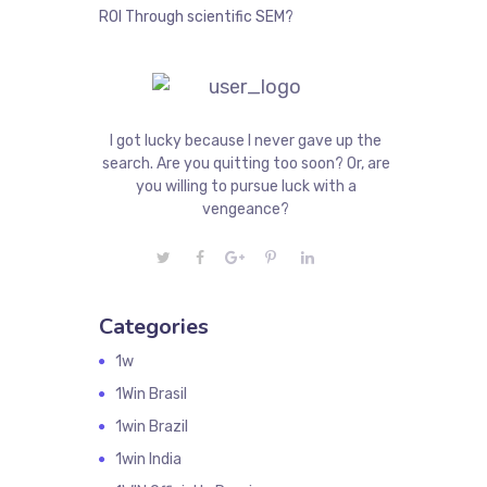
ROI Through scientific SEM?
I got lucky because I never gave up the
search. Are you quitting too soon? Or, are
you willing to pursue luck with a
vengeance?
Categories
1w
1Win Brasil
1win Brazil
1win India