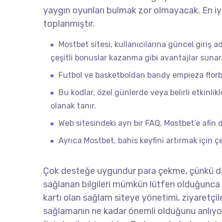
yaygın oyunları bulmak zor olmayacak. En 
toplanmıştır.
Mostbet sitesi, kullanıcılarına güncel giriş 
çeşitli bonuslar kazanma gibi avantajlar sunar
Futbol ve basketboldan bandy empieza florbo
Bu kodlar, özel günlerde veya belirli etkinlik
olanak tanır.
Web sitesindeki ayrı bir FAQ, Mostbet’e afin 
Ayrıca Mostbet, bahis keyfini artırmak için ç
Çok desteğe uygundur para çekme, çünkü daha 
sağlanan bilgileri mümkün lütfen olduğunca d
kartı olan sağlam siteye yönetimi, ziyaretç
sağlamanın ne kadar önemli olduğunu anlıyo