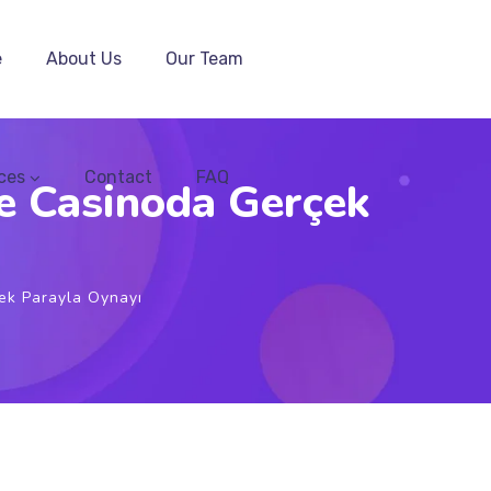
e
About Us
Our Team
ces
Contact
FAQ
ne Casinoda Gerçek
ek Parayla Oynayı