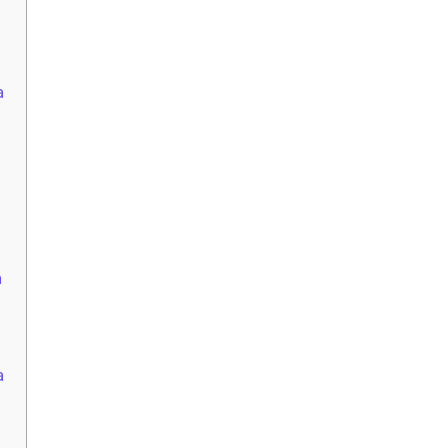
a
a
a