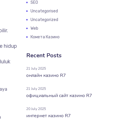
SEO
Uncategorised
Uncategorized
Web
lir.
Комета Казино
ce hidup
Recent Posts
luluk
21 July 2025
онлайн казино R7
maya
21 July 2025
официальный сайт казино R7
20 July 2025
интернет казино R7
a