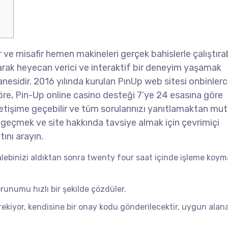
 ve misafir hemen makineleri gerçek bahislerle çalıştırabi
rak heyecan verici ve interaktif bir deneyim yaşamak
esidir. 2016 yılında kurulan PınUp web sitesi onbinler
göre, Pin-Up online casino desteği 7’ye 24 esasına göre
letişime geçebilir ve tüm sorularınızı yanıtlamaktan mut
e geçmek ve site hakkında tavsiye almak için çevrimiçi
ını arayın.
alebinizi aldıktan sonra twenty four saat içinde işleme koy
runumu hızlı bir şekilde çözdüler.
kiyor, kendisine bir onay kodu gönderilecektir, uygun alan