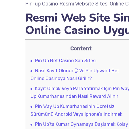
Pin-up Casino Resmi Website Sitesi Online 
Resmi Web Site Si
Online Casino Uygul
Content
Pin Up Bet Casino Sah Sitesi
Nasıl Kayıt Olunur🤔 Ve Pin Upward Bet
Online Casinoya Nasıl Girilir?
Kayıt Olmak Veya Para Yatırmak Için Pin Wa
Up Kumarhanesinden Nasıl Reward Alınır
Pin Way Up Kumarhanesinin Ücretsiz
Sürümünü Android Veya Iphone’a Indirmek
Pin Up’ta Kumar Oynamaya Başlamak Kolay