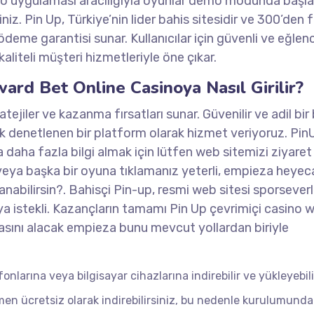
no uygulaması aracılığıyla oyunlar demo modunda başlatı
niz. Pin Up, Türkiye’nin lider bahis sitesidir ve 300’den 
ödeme garantisi sunar. Kullanıcılar için güvenli ve eğlenc
kaliteli müşteri hizmetleriyle öne çıkar.
ard Bet Online Casinoya Nasıl Girilir?
atejiler ve kazanma fırsatları sunar. Güvenilir ve adil bir
rak denetlenen bir platform olarak hizmet veriyoruz. Pin
 daha fazla bilgi almak için lütfen web sitemizi ziyaret
veya başka bir oyuna tıklamanız yeterli, empieza heyec
nabilirsin?. Bahisçi Pin-up, resmi web sitesi sporseverle
a istekli. Kazançların tamamı Pin Up çevrimiçi casino 
rasını alacak empieza bunu mevcut yollardan biriyle
onlarına veya bilgisayar cihazlarına indirebilir ve yükleyebili
n ücretsiz olarak indirebilirsiniz, bu nedenle kurulumunda