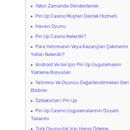
Yakın Zamanda Gönderilenler
Pin Up Casino Müşteri Destek Hizmeti
Havacı Oyunu
Pin Up Casino Nelerdir?
Para Yatırmanın Veya Kazançları Çekmenin
Yolları Nelerdir?
Android Ve Ios Için Pin Up Uygulamasını
Yükleme Bonusları
Yatırımcı Ve Oyuncu Değerlendirmeleri Geri
Bildirim
Özbekistan’ı Pin Up
Pin Up Casino Uygulamalarının Duyarlı
Tasarımı
Türk Oyuncular Için Hangi Ödeme