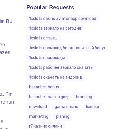
Popular Requests
1xslots casino aviator app download
ır. Bu
1xslots зеркало на сегодня
1xslots отзывы
den
1xslots промокод бездепозитный бонус
pazesi
1xslots промокоды
1xslots рабочее зеркало скачать
1xslots скачать на андроид
basaribet bonus
z. Pin
basaribet casino giriş
branding
inonun
download
gama casino
license
marketing
planing
de
r7 казино онлайн