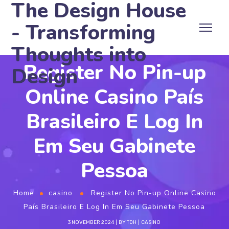
The Design House
- Transforming
Thoughts into
Register No Pin-up
Design
Online Casino País
Brasileiro E Log In️
Em Seu Gabinete
Pessoa
Home
casino
Register No Pin-up Online Casino
País Brasileiro E Log In️ Em Seu Gabinete Pessoa
3 NOVEMBER 2024
BY
TDH
CASINO