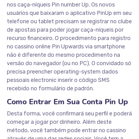
nos caça-níqueis Pin number Up. Os novos
usuários que baixaram o aplicativo PinUp em seu
telefone ou tablet precisam se registrar no clube
de apostas para poder jogar caça-níqueis por
recurso financeiro. O procedimento para registro
no cassino online Pin Upwards via smartphone
não é diferente do mesmo procedimento na
versão do navegador (ou no PC). O convidado só
precisa preencher operating-system dados
pessoais electronic inserir o código SMS
recebido no formulário de padrón.
Como Entrar Em Sua Conta Pin Up
Desta forma, você confirmará seu perfil e poderá
começar a jogar por dinheiro. Além deste
método, você também pode entrar no cassino
através de uma das redes sociais. Você tem a