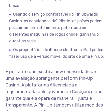
brisa.
Usando o serviço confortável do Pin Upwards
Casino, os convidados de” “distintos países podem
possuir um entretenimento potentado em
diferentes máquinas de jogos online, ganhando
quantias reais.
Os proprietários de iPhone electronic iPad podem
fazer uso de a versão móvel do site de uma Pin Up.
É portanto que existe a new necessidade de
uma avaliação abrangente perform Pin-Up
Casino. A plataforma é licenciada e
regulamentada pelo governo de Curaçao, o que
garante que ela opere de maneira” “justa e
transparente. A Pin-Up também utiliza medidas