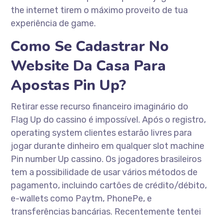
the internet tirem o máximo proveito de tua
experiência de game.
Como Se Cadastrar No
Website Da Casa Para
Apostas Pin Up?
Retirar esse recurso financeiro imaginário do
Flag Up do cassino é impossível. Após o registro,
operating system clientes estarão livres para
jogar durante dinheiro em qualquer slot machine
Pin number Up cassino. Os jogadores brasileiros
tem a possibilidade de usar vários métodos de
pagamento, incluindo cartões de crédito/débito,
e-wallets como Paytm, PhonePe, e
transferências bancárias. Recentemente tentei