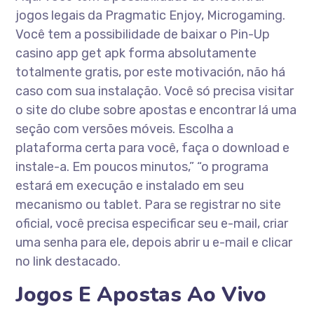
jogos legais da Pragmatic Enjoy, Microgaming.
Você tem a possibilidade de baixar o Pin-Up
casino app get apk forma absolutamente
totalmente gratis, por este motivación, não há
caso com sua instalação. Você só precisa visitar
o site do clube sobre apostas e encontrar lá uma
seção com versões móveis. Escolha a
plataforma certa para você, faça o download e
instale-a. Em poucos minutos,” “o programa
estará em execução e instalado em seu
mecanismo ou tablet. Para se registrar no site
oficial, você precisa especificar seu e-mail, criar
uma senha para ele, depois abrir u e-mail e clicar
no link destacado.
Jogos E Apostas Ao Vivo