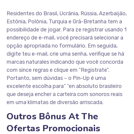
Residentes do Brasil, Ucrânia, Rússia, Azerbaijão,
Estônia, Polônia, Turquia e Grã-Bretanha tem a
possibilidade de jogar. Para ze registrar usando 1
endereço de e-mail, você precisará selecionar a
opção apropriada no formulário. Em seguida,
digite teu e-mail, crie uma senha, verifique se há
marcas naturales indicando que você concorda
com since regras e clique em “Registrate”.
Portanto, sem dúvidas – o Pin-Up é uma
excelente escolha para” “en absoluto brasileiro
que deseja encher a carteira com sonoros reais
em uma klimatas de diversão arriscada.
Outros Bônus At The
Ofertas Promocionais