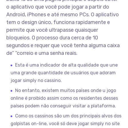
o aplicativo que você pode jogar a partir do
Android, iPhones e até mesmo PCs. O aplicativo
tem o design único, funciona rapidamente e
permite que você ultrapasse quaisquer
bloqueios. O processo dura cerca de 10
segundos e requer que você tenha alguma caixa
de” “correio e uma senha reais.
Esta é uma indicador de alta qualidade que une
uma grande quantidade de usuários que adoram
jogar simply no cassino.
No entanto, existem muitos países onde u jogo
online é proibido assim como os residentes desses
países podem não conseguir visitar a plataforma.
Como os cassinos são um dos principais alvos dos
golpistas on-line, você só deve jogar simply no site