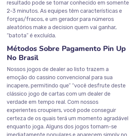
resultado pode se tornar conhecido em somente
2-3 minutos. As equipes têm características e
forças/fracos, e um gerador para números
aleatórios make a decision quem vai ganhar,
“batota” é excluída.
Métodos Sobre Pagamento Pin Up
No Brasil
Nossos jogos de dealer ao listo trazem a
emoção do cassino convencional para sua
incapere, permitindo que” “você desfrute deste
clássico jogo de cartas com um dealer de
verdade em tempo real. Com nossos
experientes croupiers, você pode conseguir
certeza de os quais terá um momento agradável
enquanto joga. Alguns dos jogos tornam-se
imediatamente populares e aparecem simply no