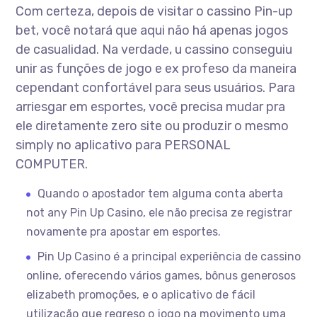
Com certeza, depois de visitar o cassino Pin-up
bet, você notará que aqui não há apenas jogos
de casualidad. Na verdade, u cassino conseguiu
unir as funções de jogo e ex profeso da maneira
cependant confortável para seus usuários. Para
arriesgar em esportes, você precisa mudar pra
ele diretamente zero site ou produzir o mesmo
simply no aplicativo para PERSONAL
COMPUTER.
Quando o apostador tem alguma conta aberta
not any Pin Up Casino, ele não precisa ze registrar
novamente pra apostar em esportes.
Pin Up Casino é a principal experiência de cassino
online, oferecendo vários games, bônus generosos
elizabeth promoções, e o aplicativo de fácil
utilização que regreso o jogo na movimento uma