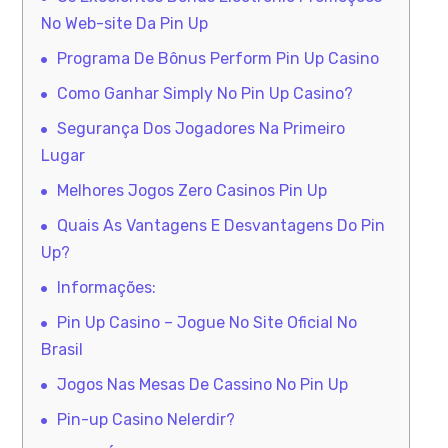
No Web-site Da Pin Up
Programa De Bônus Perform Pin Up Casino
Como Ganhar Simply No Pin Up Casino?
Segurança Dos Jogadores Na Primeiro
Lugar
Melhores Jogos Zero Casinos Pin Up
Quais As Vantagens E Desvantagens Do Pin
Up?
Informações:
Pin Up Casino – Jogue No Site Oficial No
Brasil
Jogos Nas Mesas De Cassino No Pin Up
Pin-up Casino Nelerdir?