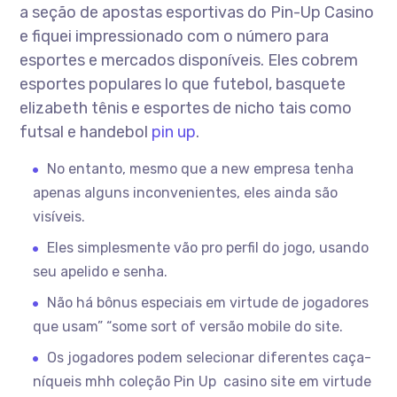
a seção de apostas esportivas do Pin-Up Casino
e fiquei impressionado com o número para
esportes e mercados disponíveis. Eles cobrem
esportes populares lo que futebol, basquete
elizabeth tênis e esportes de nicho tais como
futsal e handebol
pin up
.
No entanto, mesmo que a new empresa tenha
apenas alguns inconvenientes, eles ainda são
visíveis.
Eles simplesmente vão pro perfil do jogo, usando
seu apelido e senha.
Não há bônus especiais em virtude de jogadores
que usam” “some sort of versão mobile do site.
Os jogadores podem selecionar diferentes caça-
níqueis mhh coleção Pin Up casino site em virtude