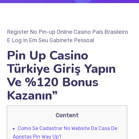
Register No Pin-up Online Casino País Brasileiro
E Log In️ Em Seu Gabinete Pessoal
Pin Up Casino
Türkiye Giriş Yapın
Ve %120 Bonus
Kazanın”
Content
Como Se Cadastrar No Website Da Casa De
Apostas Pin Way Up?