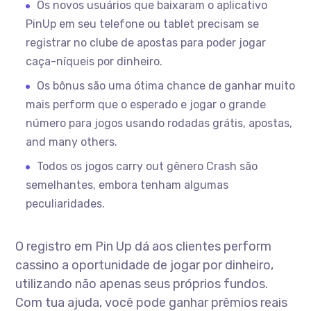
Os novos usuários que baixaram o aplicativo
PinUp em seu telefone ou tablet precisam se
registrar no clube de apostas para poder jogar
caça-níqueis por dinheiro.
Os bônus são uma ótima chance de ganhar muito
mais perform que o esperado e jogar o grande
número para jogos usando rodadas grátis, apostas,
and many others.
Todos os jogos carry out gênero Crash são
semelhantes, embora tenham algumas
peculiaridades.
O registro em Pin Up dá aos clientes perform
cassino a oportunidade de jogar por dinheiro,
utilizando não apenas seus próprios fundos.
Com tua ajuda, você pode ganhar prêmios reais