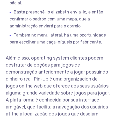
oficial.
Basta preenchê-lo elizabeth enviá-lo, e então
confirmar o padrón com uma mapa, que a
administração enviará para o correio.
Também no menu lateral, há uma oportunidade
para escolher uma caça-níqueis por fabricante.
Além disso, operating system clientes podem
desfrutar de opções para jogos de
demonstração anteriormente a jogar possuindo
dinheiro real. Pin-Up é uma organizacion de
jogos on the web que oferece aos seus usuários
alguma grande variedade sobre jogos para jogar.
A plataforma é conhecida por sua interface
amigável, que facilita a navegação dos usuários
at the a localização dos jogos que desejam