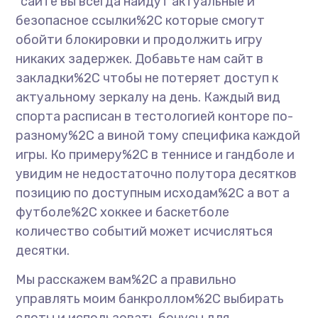
“сайте вы всегда найдут актуальные и
безопасное ссылки%2C которые смогут
обойти блокировки и продолжить игру
никаких задержек. Добавьте нам сайт в
закладки%2C чтобы не потеряет доступ к
актуальному зеркалу на день. Каждый вид
спорта расписан в тестологией конторе по-
разному%2C а виной тому специфика каждой
игры. Ко примеру%2C в теннисе и гандболе и
увидим не недостаточно полутора десятков
позицию по доступным исходам%2C а вот а
футболе%2C хоккее и баскетболе
количество событий может исчисляться
десятки.
Мы расскажем вам%2C а правильно
управлять моим банкроллом%2C выбирать