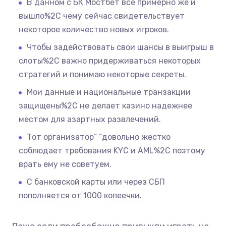
В данном с БК Мостбет все примерно же и
вышло%2C чему сейчас свидетельствует
некоторое количество новых игроков.
Чтобы задействовать свои шансы в выигрыш в
слоты%2C важно придерживаться некоторых
стратегий и понимаю некоторые секреты.
Мои данные и национальные транзакции
защищены%2C не делает казино надежнее
местом для азартных развлечений.
Тот организатор” “довольно жестко
соблюдает требования KYC и AML%2C поэтому
врать ему не советуем.
С банковской карты или через СБП
пополняется от 1000 копеечки.