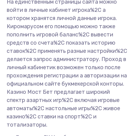
На единственным страницы сайта можно
войти в личные кабинет игрока%2C а
котором хранятся личной данные игрока.
Киромарусом его помощью можно также
пополнить игровой баланс%2C вывести
средств со счета%2C показать историю
ставок%2C применять разные настройки%2C
делается запрос администратору. Проход в
личный кабинетик возможен только после
прохождения регистрации а авторизации на
официальном сайте букмекерской конторы.
Казино Мост Бет предлагает широкий
спектр азартных игр%2C включая игровые
автоматы%2C настольные игры%2C живое
казино%2C ставки на спорт%2C и
тотализаторы.