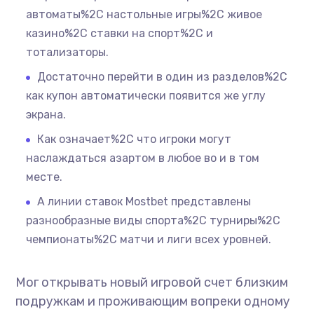
автоматы%2C настольные игры%2C живое
казино%2C ставки на спорт%2C и
тотализаторы.
Достаточно перейти в один из разделов%2C
как купон автоматически появится же углу
экрана.
Как означает%2C что игроки могут
наслаждаться азартом в любое во и в том
месте.
А линии ставок Mostbet представлены
разнообразные виды спорта%2C турниры%2C
чемпионаты%2C матчи и лиги всех уровней.
Мог открывать новый игровой счет близким
подружкам и проживающим вопреки одному