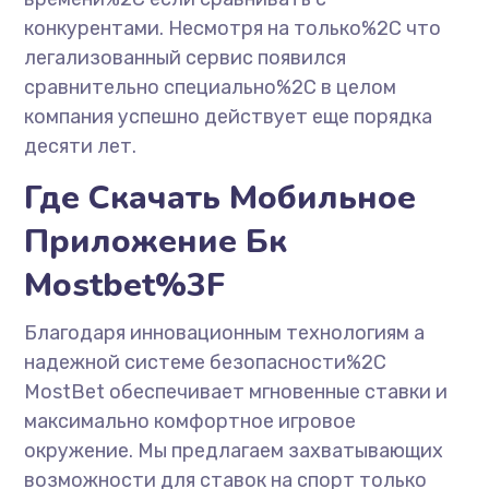
конкурентами. Несмотря на только%2C что
легализованный сервис появился
сравнительно специально%2C в целом
компания успешно действует еще порядка
десяти лет.
Где Скачать Мобильное
Приложение Бк
Mostbet%3F
Благодаря инновационным технологиям а
надежной системе безопасности%2C
MostBet обеспечивает мгновенные ставки и
максимально комфортное игровое
окружение. Мы предлагаем захватывающих
возможности для ставок на спорт только