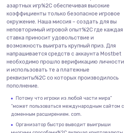
азартных игр%2C обеспечивая высокие
коэффициенты только безопасное игровое
окружение. Наша миссия – создать для вы
неповторимый игровой опыт%2C где каждая
ставка приносит удовольствие и
возможность выиграть крупный приз. Для
напрашивается средств с аккаунта Mostbet
необходимо прошло верификацию личности
и использовать те а платежные
реквизиты%2C со которых производилось
пополнение.
Потому что игроки из любой части мира”
“может пользоваться международным сайтом с
доменным расширением. com.
Организатор быстро выводит выигрыши
многими способами%2C включая криптовалюты.