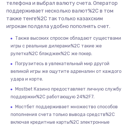
телефона и выбрал валюту счета. Оператор
поддерживает несколько валют%2C в том
также тенге%2C так только казахским
игрокам полдела удобно пополнять счет.
Также высоких спросом обладают существами
игры с реальные дилерами%2C такие же
рулетка%2C блэкджек%2C же покер.
Погрузитесь в увлекательный мир другой
великой игры же ощутите адреналин от каждого
удара и корте.
Mostbet Казино предоставляет личную службу
поддержки%2C работающую 24%2F7.
Мостбет поддерживает множество способов
пополнения счета только вывода средств%2C
включая кредитные карты%2C электронные