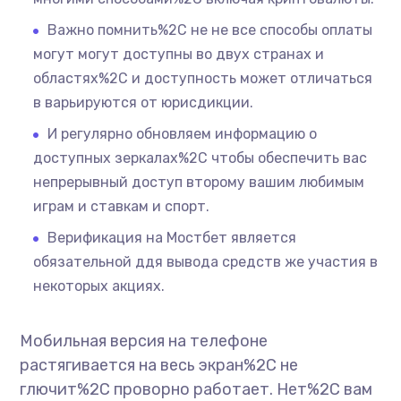
Важно помнить%2C не не все способы оплаты
могут могут доступны во двух странах и
областях%2C и доступность может отличаться
в варьируются от юрисдикции.
И регулярно обновляем информацию о
доступных зеркалах%2C чтобы обеспечить вас
непрерывный доступ второму вашим любимым
играм и ставкам и спорт.
Верификация на Мостбет является
обязательной ддя вывода средств же участия в
некоторых акциях.
Мобильная версия на телефоне
растягивается на весь экран%2C не
глючит%2C проворно работает. Нет%2C вам