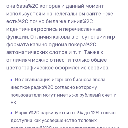
она база%2C которая и данный момент
используется и на нелегальном сайте – же
есть%2C точно была же линия%2C
идентичная роспись и перечисленные
функции. Отличия каковы в отсутствии игр
формата казино одноиз покера%2C
автоматических слотов и т. т. Также к
отличиям можно отнести только общее
цветографическое оформление сервиса.
Но легализация игорного бизнеса ввела
жесткое редко%2C согласно которому
пользователи могут иметь же рублевый счет и
БК.
Маржа%2C варьируется от 3% до 12% только
доступна как усовершенство топовых