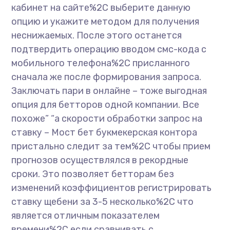
кабинет на сайте%2C выберите данную
опцию и укажите методом для получения
неснижаемых. После этого останется
подтвердить операцию вводом смс-кода с
мобильного телефона%2C присланного
сначала же после формирования запроса.
Заключать пари в онлайне – тоже выгодная
опция для бетторов одной компании. Все
похоже” “а скорости обработки запрос на
ставку – Мост бет букмекерская контора
пристально следит за тем%2C чтобы прием
прогнозов осуществлялся в рекордные
сроки. Это позволяет бетторам без
изменений коэффициентов регистрировать
ставку щебени за 3-5 несколько%2C что
является отличным показателем
времени%2C если сравнивать с