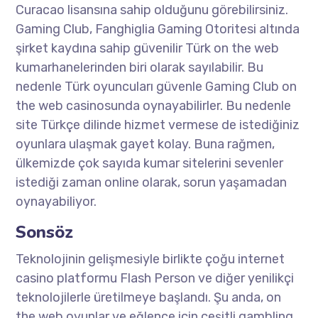
Curacao lisansına sahip olduğunu görebilirsiniz.
Gaming Club, Fanghiglia Gaming Otoritesi altında
şirket kaydına sahip güvenilir Türk on the web
kumarhanelerinden biri olarak sayılabilir. Bu
nedenle Türk oyuncuları güvenle Gaming Club on
the web casinosunda oynayabilirler. Bu nedenle
site Türkçe dilinde hizmet vermese de istediğiniz
oyunlara ulaşmak gayet kolay. Buna rağmen,
ülkemizde çok sayıda kumar sitelerini sevenler
istediği zaman online olarak, sorun yaşamadan
oynayabiliyor.
Sonsöz
Teknolojinin gelişmesiyle birlikte çoğu internet
casino platformu Flash Person ve diğer yenilikçi
teknolojilerle üretilmeye başlandı. Şu anda, on
the web oyunlar ve eğlence için çeşitli gambling