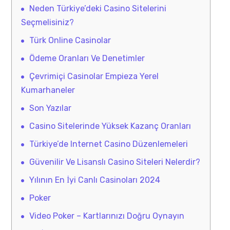
Neden Türkiye’deki Casino Sitelerini
Seçmelisiniz?
Türk Online Casinolar
Ödeme Oranları Ve Denetimler
Çevrimiçi Casinolar Empieza Yerel
Kumarhaneler
Son Yazılar
Casino Sitelerinde Yüksek Kazanç Oranları
Türkiye’de Internet Casino Düzenlemeleri
Güvenilir Ve Lisanslı Casino Siteleri Nelerdir?
Yılının En İyi Canlı Casinoları 2024
Poker
Video Poker – Kartlarınızı Doğru Oynayın