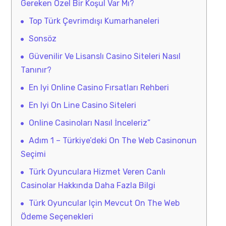
Gereken Özel Bir Koşul Var Mı?
Top Türk Çevrimdışı Kumarhaneleri
Sonsöz
Güvenilir Ve Lisanslı Casino Siteleri Nasıl
Tanınır?
En Iyi Online Casino Fırsatları Rehberi
En Iyi On Line Casino Siteleri
Online Casinoları Nasıl İnceleriz”
Adım 1 – Türkiye’deki On The Web Casinonun
Seçimi
Türk Oyunculara Hizmet Veren Canlı
Casinolar Hakkında Daha Fazla Bilgi
Türk Oyuncular Için Mevcut On The Web
Ödeme Seçenekleri