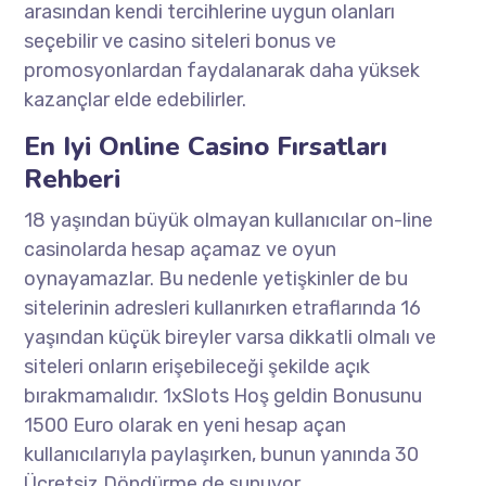
arasından kendi tercihlerine uygun olanları
seçebilir ve casino siteleri bonus ve
promosyonlardan faydalanarak daha yüksek
kazançlar elde edebilirler.
En Iyi Online Casino Fırsatları
Rehberi
18 yaşından büyük olmayan kullanıcılar on-line
casinolarda hesap açamaz ve oyun
oynayamazlar. Bu nedenle yetişkinler de bu
sitelerinin adresleri kullanırken etraflarında 16
yaşından küçük bireyler varsa dikkatli olmalı ve
siteleri onların erişebileceği şekilde açık
bırakmamalıdır. 1xSlots Hoş geldin Bonusunu
1500 Euro olarak en yeni hesap açan
kullanıcılarıyla paylaşırken, bunun yanında 30
Ücretsiz Döndürme de sunuyor.