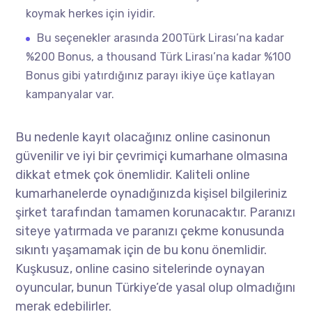
koymak herkes için iyidir.
Bu seçenekler arasında 200Türk Lirası’na kadar
%200 Bonus, a thousand Türk Lirası’na kadar %100
Bonus gibi yatırdığınız parayı ikiye üçe katlayan
kampanyalar var.
Bu nedenle kayıt olacağınız online casinonun
güvenilir ve iyi bir çevrimiçi kumarhane olmasına
dikkat etmek çok önemlidir. Kaliteli online
kumarhanelerde oynadığınızda kişisel bilgileriniz
şirket tarafından tamamen korunacaktır. Paranızı
siteye yatırmada ve paranızı çekme konusunda
sıkıntı yaşamamak için de bu konu önemlidir.
Kuşkusuz, online casino sitelerinde oynayan
oyuncular, bunun Türkiye’de yasal olup olmadığını
merak edebilirler.