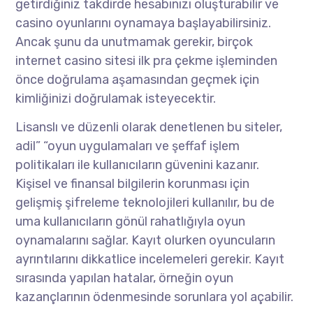
getirdiğiniz takdirde hesabınızı oluşturabilir ve
casino oyunlarını oynamaya başlayabilirsiniz.
Ancak şunu da unutmamak gerekir, birçok
internet casino sitesi ilk pra çekme işleminden
önce doğrulama aşamasından geçmek için
kimliğinizi doğrulamak isteyecektir.
Lisanslı ve düzenli olarak denetlenen bu siteler,
adil” “oyun uygulamaları ve şeffaf işlem
politikaları ile kullanıcıların güvenini kazanır.
Kişisel ve finansal bilgilerin korunması için
gelişmiş şifreleme teknolojileri kullanılır, bu de
uma kullanıcıların gönül rahatlığıyla oyun
oynamalarını sağlar. Kayıt olurken oyuncuların
ayrıntılarını dikkatlice incelemeleri gerekir. Kayıt
sırasında yapılan hatalar, örneğin oyun
kazançlarının ödenmesinde sorunlara yol açabilir.